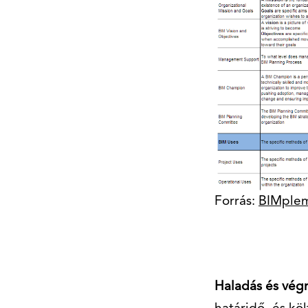
Forrás:
BIMple
Haladás és vég