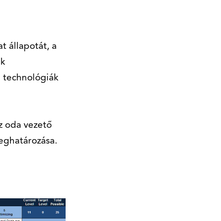
t állapotát, a
ak
j technológiák
az oda vezető
eghatározása.