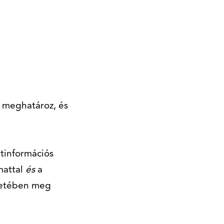
t meghatároz, és
etinformációs
mattal
és
a
esetében meg