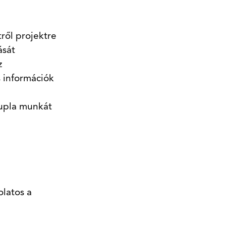
ről projektre
ását
z
s információk
dupla munkát
olatos a