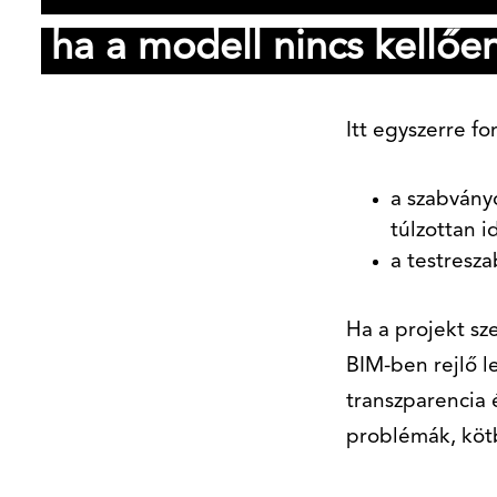
ha a modell nincs kellően
Itt egyszerre fo
a szabványo
túlzottan i
a testresz
Ha a projekt sz
BIM-ben rejlő l
transzparencia 
problémák, kötb