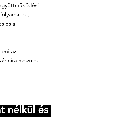
 együttműködési
folyamatok,
és és a
 ami azt
számára hasznos
t nélkül és