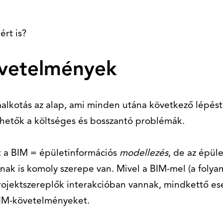
rt is?
vetelmények
aalkotás az alap, ami minden utána következő lépés
hetők a költséges és bosszantó problémák.
nt a BIM = épületinformációs
modellezés
, de az épül
nak is komoly szerepe van. Mivel a BIM-mel (a folya
projektszereplők interakcióban vannak, mindkettő 
 BIM-követelményeket.