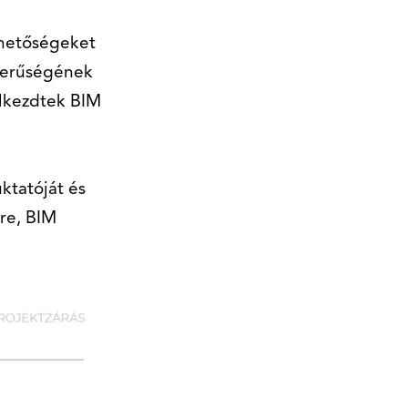
ehetőségeket
szerűségének
elkezdtek BIM
ktatóját és
re, BIM