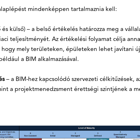
 alaplépést mindenképpen tartalmaznia kell:
 és külső) – a belső értékelés határozza meg a vállala
aci teljesítményét. Az értékelési folyamat célja ann
hogy mely területeken, épületeken lehet javítani ú
 például a BIM alkalmazásával.
zés
– a BIM-hez kapcsolódó szervezeti célkitűzések, 
mint a projektmenedzsment érettségi szintjének a m