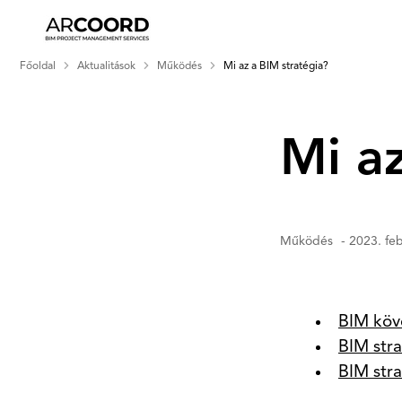
Főoldal
Aktualitások
Működés
Mi az a BIM stratégia?
Mi az
Működés
- 2023. feb
P
4
BIM köv
BIM stra
BIM stra