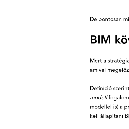
De pontosan mié
BIM kö
Mert a stratégi
amivel megelőz
Definíció szeri
modell
fogalom
modellel is) a 
kell állapítani