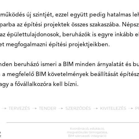
működés új szintjét, ezzel együtt pedig hatalmas l
iparba az építési projektek összes szakaszába. Nép
az épülettulajdonosok, beruházók is egyre inkább 
t megfogalmazni építési projektjeikben.
den beruházó ismeri a BIM minden árnyalatát és bu
 a megfelelő BIM követelmények beállítását építész
gy a fővállalkozóra kell bízni.