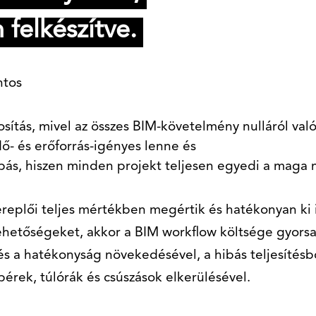
 felkészítve.
ntos
sítás, mivel az összes BIM-követelmény nulláról val
dő- és erőforrás-igényes lenne és
abás, hiszen minden projekt teljesen egyedi a maga
ereplői teljes mértékben megértik és hatékonyan ki i
ehetőségeket, akkor a BIM workflow költsége gyors
és a hatékonyság növekedésével, a hibás teljesítésb
érek, túlórák és csúszások elkerülésével.