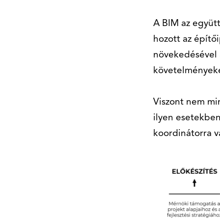
A BIM az együtt
hozott az építő
növekedésével 
követelményeke
Viszont nem min
ilyen esetekben
koordinátorra va