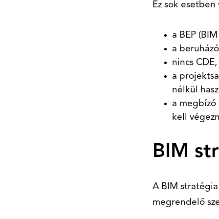
Ez sok esetben 
a BEP (BIM 
a beruházó 
nincs CDE,
a projekts
nélkül hasz
a megbízó 
kell végezn
BIM str
A BIM stratégia
megrendelő sze