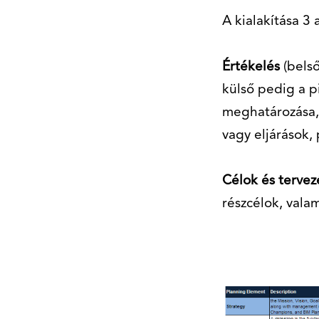
A kialakítása 3
Értékelés
(belső
külső pedig a pi
meghatározása, 
vagy eljárások,
Célok és terve
részcélok, vala