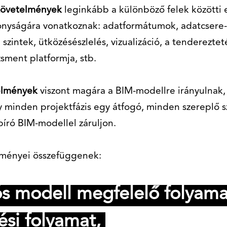
követelmények
leginkább a különböző felek közötti
onyságára vonatkoznak: adatformátumok, adatcsere-
 szintek, ütközésészlelés, vizualizáció, a tendereztet
ment platformja, stb.
elmények
viszont magára a BIM-modellre irányulnak,
y minden projektfázis egy átfogó, minden szereplő 
bíró BIM-modellel záruljon.
lményei összefüggenek:
ós modell megfelelő folyama
ési folyamat,