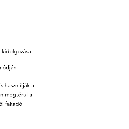
ó kidolgozása
 módján
s használják a
an megtérül a
ől fakadó