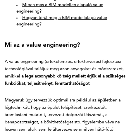
Miben más a BIM modellen alapuló value
engineering?
Hogyan térül meg a BIM modellalapú value
engineering?
Mi az a value engineering?
A value engineering (értékelemzés, értéktervezés) fejlesztési
technológiával találjuk meg azon anyagokat és módszereket,
amikkel
a legalacsonyabb költség mellett érjük el a szükséges
funkciókat, teljesítményt, fenntarthatóságot
.
Magyarul: úgy tervezzük optimálisra például az épületben a
légtechnikát, hogy az épület felépítését, szerkezetét,
áramlástani mutatóit, tervezett dolgozói létszámát, a
benapozottságot, a bővíthetőséget stb. figyelembe véve ne
legyen sem alul-, sem felültervezve semmilyen hűtő-fűtő,