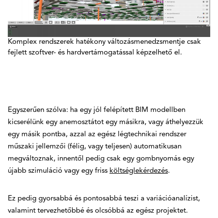
Komplex rendszerek hatékony változásmenedzsmentje csak
fejlett szoftver- és hardvertámogatással képzelhető el.
Egyszerűen szólva: ha egy jól felépített BIM modellben
kicserélünk egy anemosztátot egy másikra, vagy áthelyezzük
egy másik pontba, azzal az egész légtechnikai rendszer
műszaki jellemzői (félig, vagy teljesen) automatikusan
megváltoznak, innentől pedig csak egy gombnyomás egy
újabb szimuláció vagy egy friss
költséglekérdezés
.
Ez pedig gyorsabbá és pontosabbá teszi a variációanalízist,
valamint tervezhetőbbé és olcsóbbá az egész projektet.