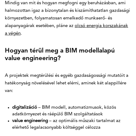
Mindig van mit és hogyan megfogni egy beruházásban, ami
halmozottan igaz a bizonytalan és kiszámíthatatlan gazdasági
környezetben, folyamatosan emelkedő munkaerő- és
alapanyagárak esetében, pláne az
olcsó energia korszakának
a végén
.
Hogyan térül meg a BIM modellalapú
value engineering?
A projektek megtérülési és egyéb gazdaságossági mutatóit a
hatékonyság növelésével lehet elérni, aminek két alappillére
van:
digitalizáció
– BIM modell, automatizmusok, közös
adatkörnyezet és ráépülő BIM szolgáltatások
value engineering
– az optimális műszaki tartalmat az
elérhető legalacsonyabb költséggel célozza