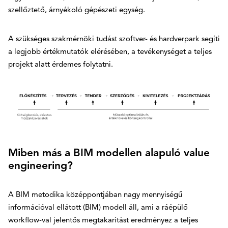
szellőztető, árnyékoló gépészeti egység.
A szükséges szakmérnöki tudást szoftver- és hardverpark segíti
a legjobb értékmutatók elérésében, a tevékenységet a teljes
projekt alatt érdemes folytatni.
Miben más a BIM modellen alapuló value
engineering?
A BIM metodika középpontjában nagy mennyiségű
információval ellátott (BIM) modell áll, ami a ráépülő
workflow-val jelentős megtakarítást eredményez a teljes