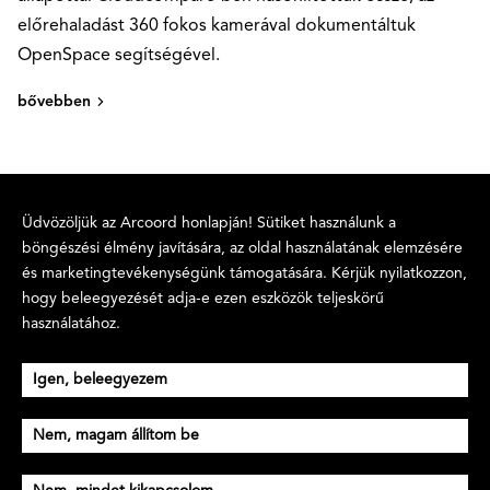
előrehaladást 360 fokos kamerával dokumentáltuk
OpenSpace segítségével.
bővebben
Üdvözöljük az Arcoord honlapján! Sütiket használunk a
böngészési élmény javítására, az oldal használatának elemzésére
Ismerj meg
Átfogó BIM
BIM szolgáltatások
és marketingtevékenységünk támogatására. Kérjük nyilatkozzon,
bennünket
szolgáltatások
Plan to BIM
hogy beleegyezését adja-e ezen eszközök teljeskörű
Főoldal
BIM
4D BIM
használatához.
Projektek
projektmenedzsment
5D BIM
Technológia
BIM
6D BIM
Kapcsolat
projektkoordináció
7D BIM
Igen, beleegyezem
BIM támogatás
BIM stratégia
Nem, magam állítom be
Technológia
Hivatalos
Így működik
Adatkezelés
Projektek
Cookie beállítások